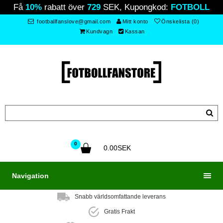
Få
10%
rabatt över
729
SEK, Kupongkod:
FOTBOLL
footballfanslove@gmail.com
Mitt konto
Önskelista (0)
Kundvagn
Kassan
0
0.00SEK
Navigation
Snabb världsomfattande leverans
Gratis Frakt