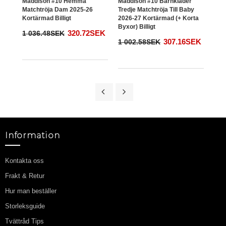
Maddison #10 Hemma
Maddison #10 Barnkläder
Porr
Matchtröja Dam 2025-26
Tredje Matchtröja Till Baby
2025
Kortärmad Billigt
2026-27 Kortärmad (+ Korta
Byxor) Billigt
1 0
320.72SEK
1 036.48SEK
307.16SEK
1 002.58SEK
Information
Kontakta oss
Frakt & Retur
Hur man beställer
Storleksguide
Tvättråd Tips