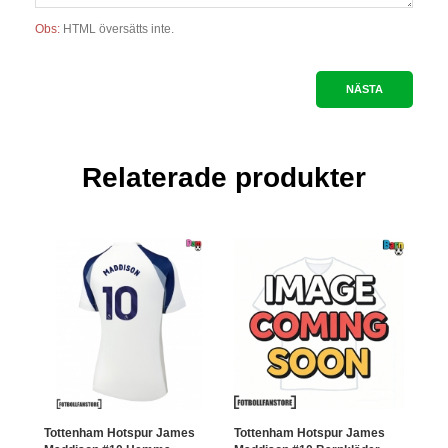
Obs:
HTML översätts inte.
NÄSTA
Relaterade produkter
Tottenham Hotspur James
Tottenham Hotspur James
Tott