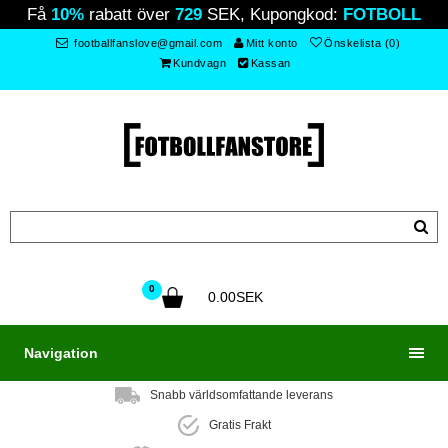
Få
10%
rabatt över
729
SEK, Kupongkod:
FOTBOLL
footballfanslove@gmail.com
Mitt konto
Önskelista (0)
Kundvagn
Kassan
0
0.00SEK
Navigation
Snabb världsomfattande leverans
Gratis Frakt