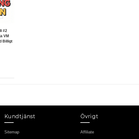
di #2
ja VM
Billigt
Kundtjänst
Övrigt
Sitemap
Affiliate