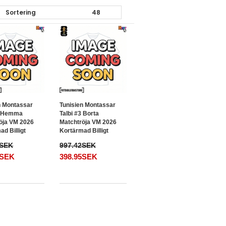
n Montassar
Tunisien Montassar
3 Hemma
Talbi #3 Borta
öja VM 2026
Matchtröja VM 2026
d Billigt
Kortärmad Billigt
2SEK
997.42SEK
5SEK
398.95SEK