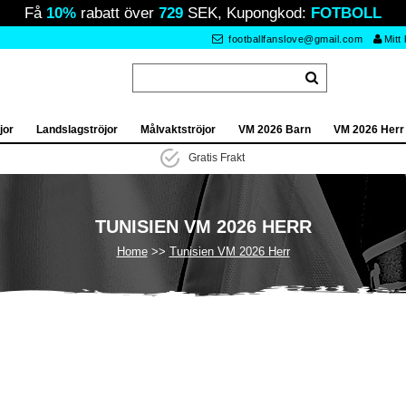
Få
10%
rabatt över
729
SEK, Kupongkod:
FOTBOLL
footballfanslove@gmail.com
Mitt
jor
Landslagströjor
Målvaktströjor
VM 2026 Barn
VM 2026 Herr
Gratis Frakt
TUNISIEN VM 2026 HERR
Home
Tunisien VM 2026 Herr