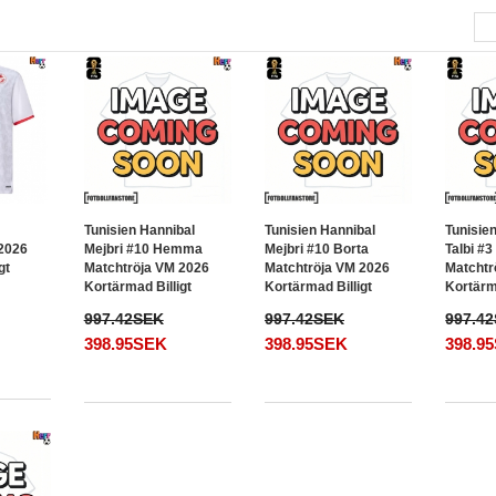
Tunisien Hannibal
Tunisien Hannibal
Tunisie
 2026
Mejbri #10 Hemma
Mejbri #10 Borta
Talbi #
gt
Matchtröja VM 2026
Matchtröja VM 2026
Matchtr
Kortärmad Billigt
Kortärmad Billigt
Kortärma
997.42SEK
997.42SEK
997.4
398.95SEK
398.95SEK
398.9