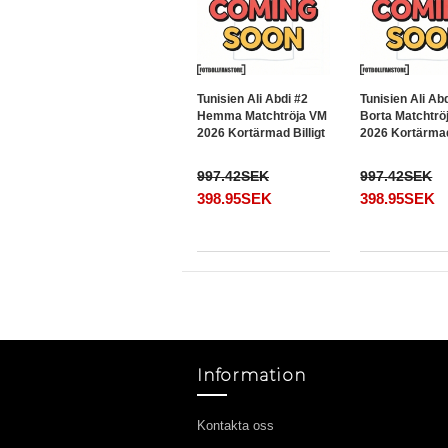
Tunisien Ali Abdi #2
Tunisien Ali Ab
Hemma Matchtröja VM
Borta Matchtrö
2026 Kortärmad Billigt
2026 Kortärmad 
997.42SEK
997.42SEK
398.95SEK
398.95SEK
Information
Kontakta oss