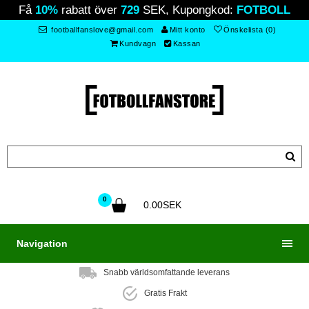
Få
10%
rabatt över
729
SEK, Kupongkod:
FOTBOLL
footballfanslove@gmail.com
Mitt konto
Önskelista (0)
Kundvagn
Kassan
0
0.00SEK
Navigation
Snabb världsomfattande leverans
Gratis Frakt