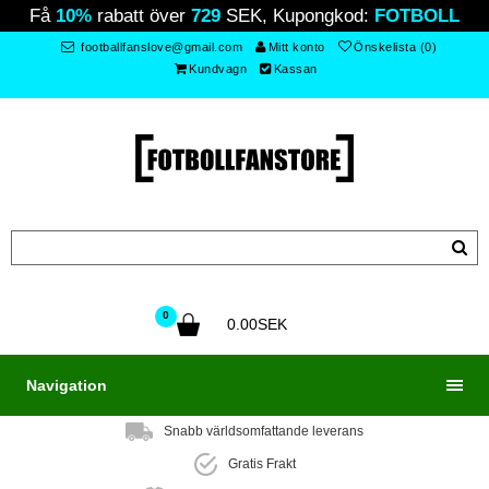
Få
10%
rabatt över
729
SEK, Kupongkod:
FOTBOLL
footballfanslove@gmail.com
Mitt konto
Önskelista (0)
Kundvagn
Kassan
0
0.00SEK
Navigation
Snabb världsomfattande leverans
Gratis Frakt