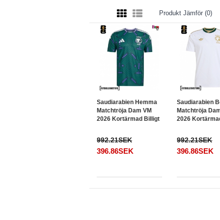
Produkt Jämför (0)
Saudiarabien Hemma
Saudiarabien B
Matchtröja Dam VM
Matchtröja Da
2026 Kortärmad Billigt
2026 Kortärmad 
992.21SEK
992.21SEK
396.86SEK
396.86SEK