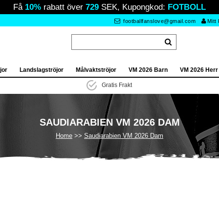
Få
10%
rabatt över
729
SEK, Kupongkod:
FOTBOLL
footballfanslove@gmail.com
Mitt
jor
Landslagströjor
Målvaktströjor
VM 2026 Barn
VM 2026 Herr
Gratis Frakt
SAUDIARABIEN VM 2026 DAM
Home
Saudiarabien VM 2026 Dam