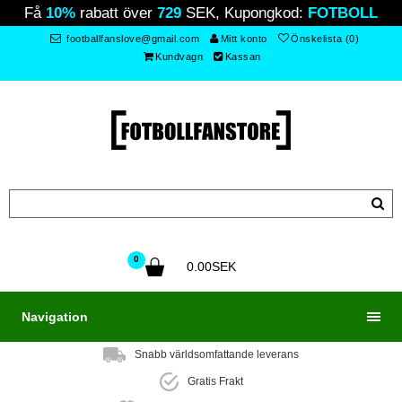
Få
10%
rabatt över
729
SEK, Kupongkod:
FOTBOLL
footballfanslove@gmail.com
Mitt konto
Önskelista (0)
Kundvagn
Kassan
0
0.00SEK
Navigation
Snabb världsomfattande leverans
Gratis Frakt