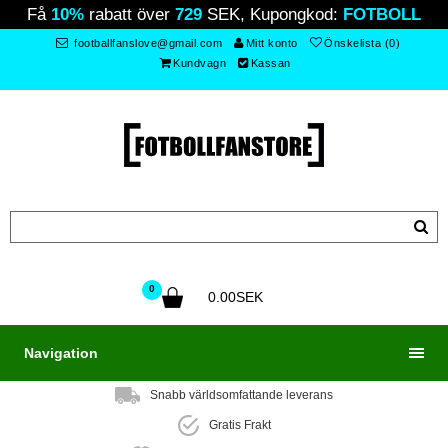
Få
10%
rabatt över
729
SEK, Kupongkod:
FOTBOLL
footballfanslove@gmail.com
Mitt konto
Önskelista (0)
Kundvagn
Kassan
0
0.00SEK
Navigation
Snabb världsomfattande leverans
Gratis Frakt