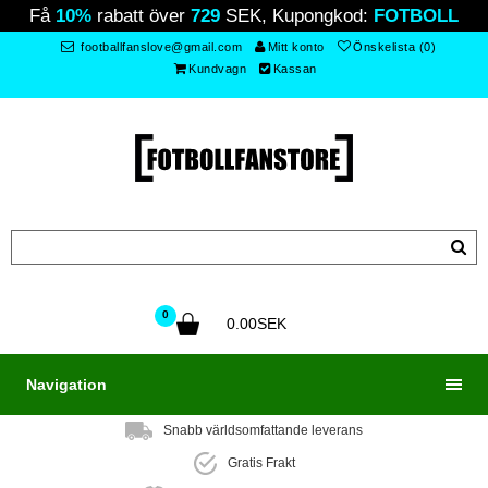
Få
10%
rabatt över
729
SEK, Kupongkod:
FOTBOLL
footballfanslove@gmail.com
Mitt konto
Önskelista (0)
Kundvagn
Kassan
0
0.00SEK
Navigation
Snabb världsomfattande leverans
Gratis Frakt