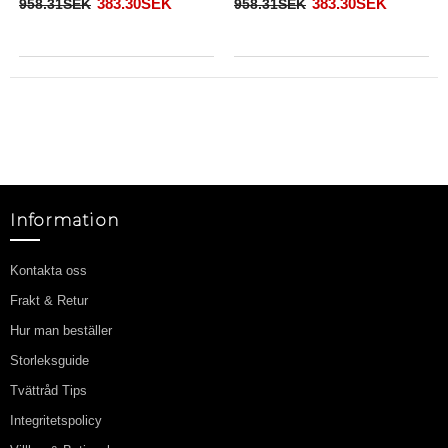
383.30SEK
383.30SEK
958.31SEK
958.31SEK
Information
Kontakta oss
Frakt & Retur
Hur man beställer
Storleksguide
Tvättråd Tips
Integritetspolicy