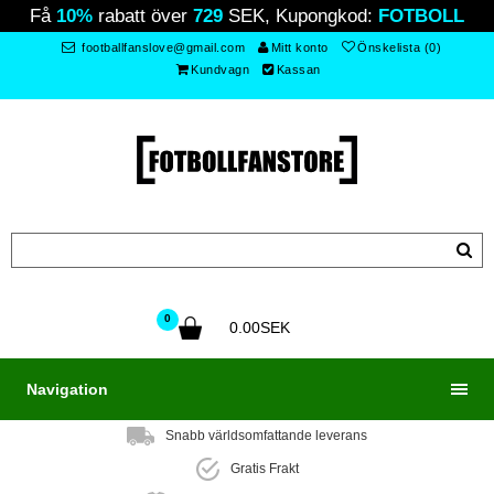
Få
10%
rabatt över
729
SEK, Kupongkod:
FOTBOLL
footballfanslove@gmail.com
Mitt konto
Önskelista (0)
Kundvagn
Kassan
0
0.00SEK
Navigation
Snabb världsomfattande leverans
Gratis Frakt