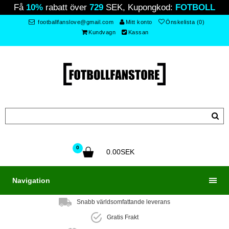
Få
10%
rabatt över
729
SEK, Kupongkod:
FOTBOLL
footballfanslove@gmail.com
Mitt konto
Önskelista (0)
Kundvagn
Kassan
0
0.00SEK
Navigation
Snabb världsomfattande leverans
Gratis Frakt