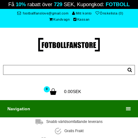
Få
10%
rabatt över
729
SEK, Kupongkod:
FOTBOLL
footballfanslove@gmail.com
Mitt konto
Önskelista (0)
Kundvagn
Kassan
0
0.00SEK
Navigation
Snabb världsomfattande leverans
Gratis Frakt