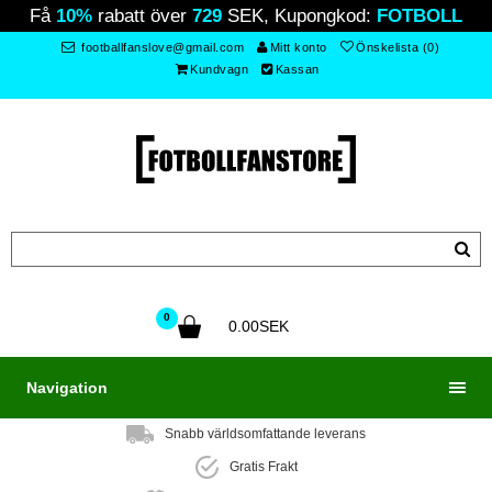
Få
10%
rabatt över
729
SEK, Kupongkod:
FOTBOLL
footballfanslove@gmail.com
Mitt konto
Önskelista (0)
Kundvagn
Kassan
0
0.00SEK
Navigation
Snabb världsomfattande leverans
Gratis Frakt