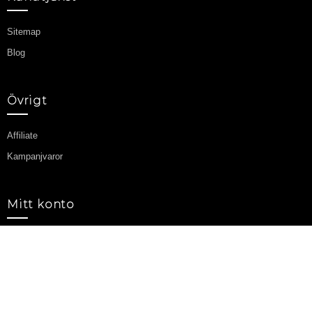
Sitemap
Blog
Övrigt
Affiliate
Kampanjvaror
Mitt konto
Mitt konto
Orderhistorik
Önskelista
Nyhetsbrev