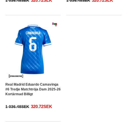
320.72SEK
320.72SEK
1 036.48SEK
1 036.48SEK
Real Madrid Eduardo Camavinga
#6 Tredje Matchtröja Dam 2025-26
Kortärmad Billigt
320.72SEK
1 036.48SEK