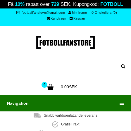
Få
10%
rabatt över
729
SEK, Kupongkod:
FOTBOLL
footballfanslove@gmail.com
Mitt konto
Önskelista (0)
Kundvagn
Kassan
0
0.00SEK
Navigation
Snabb världsomfattande leverans
Gratis Frakt