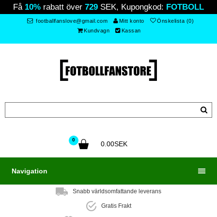
Få
10%
rabatt över
729
SEK, Kupongkod:
FOTBOLL
footballfanslove@gmail.com
Mitt konto
Önskelista (0)
Kundvagn
Kassan
0
0.00SEK
Navigation
Snabb världsomfattande leverans
Gratis Frakt