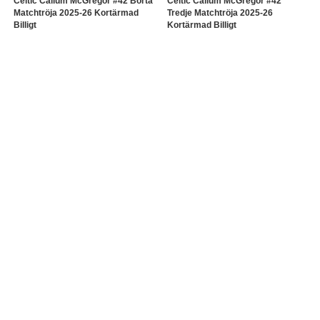
Celtic Callum McGregor #42 Borta
Celtic Callum McGregor #42
Matchtröja 2025-26 Kortärmad
Tredje Matchtröja 2025-26
Billigt
Kortärmad Billigt
322.81SEK
322.81SEK
1 041.70SEK
1 041.70SEK
Information
Kontakta oss
Frakt & Retur
Hur man beställer
Storleksguide