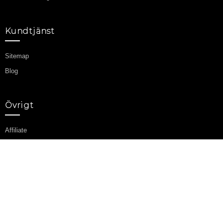
Kundtjänst
Sitemap
Blog
Övrigt
Affiliate
Kampanjvaror
Mitt konto
Mitt konto
Orderhistorik