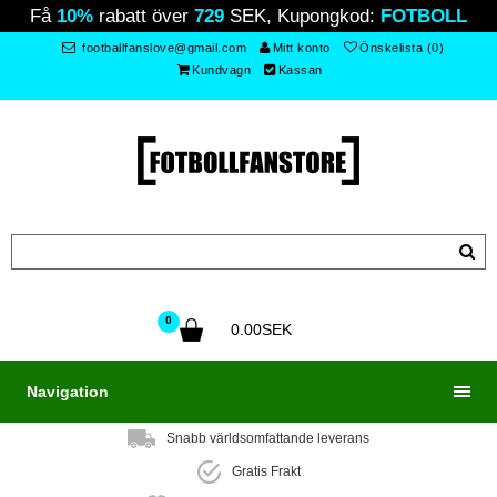
Få
10%
rabatt över
729
SEK, Kupongkod:
FOTBOLL
footballfanslove@gmail.com
Mitt konto
Önskelista (0)
Kundvagn
Kassan
0
0.00SEK
Navigation
Snabb världsomfattande leverans
Gratis Frakt