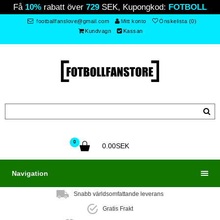
Få
10%
rabatt över
729
SEK, Kupongkod:
FOTBOLL
footballfanslove@gmail.com
Mitt konto
Önskelista (0)
Kundvagn
Kassan
0
0.00SEK
Navigation
Snabb världsomfattande leverans
Gratis Frakt