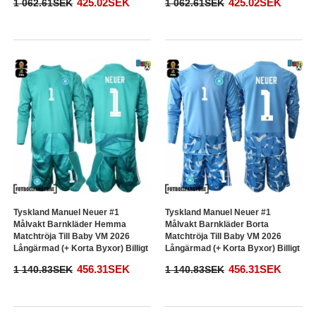
425.02SEK
425.02SEK
1 062.61SEK
1 062.61SEK
Tyskland Manuel Neuer #1
Tyskland Manuel Neuer #1
Målvakt Barnkläder Hemma
Målvakt Barnkläder Borta
Matchtröja Till Baby VM 2026
Matchtröja Till Baby VM 2026
Långärmad (+ Korta Byxor) Billigt
Långärmad (+ Korta Byxor) Billigt
456.31SEK
456.31SEK
1 140.83SEK
1 140.83SEK