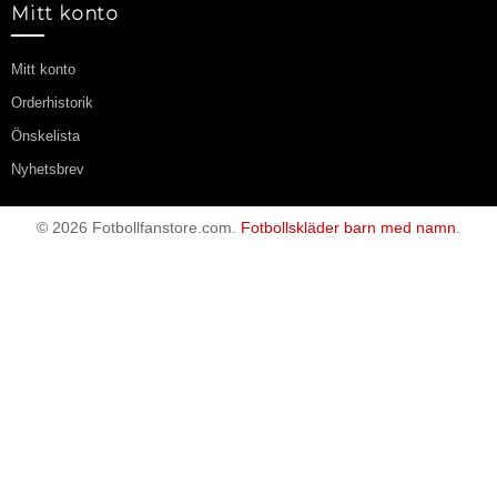
Övrigt
Affiliate
Kampanjvaror
Mitt konto
Mitt konto
Orderhistorik
Önskelista
Nyhetsbrev
© 2026 Fotbollfanstore.com.
Fotbollskläder barn med namn
.