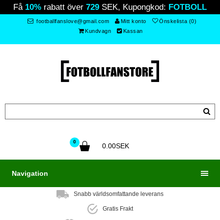
Få
10%
rabatt över
729
SEK, Kupongkod:
FOTBOLL
footballfanslove@gmail.com
Mitt konto
Önskelista (0)
Kundvagn
Kassan
0
0.00SEK
Navigation
Snabb världsomfattande leverans
Gratis Frakt