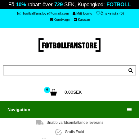
Få
10%
rabatt över
729
SEK, Kupongkod:
FOTBOLL
footballfanslove@gmail.com
Mitt konto
Önskelista (0)
Kundvagn
Kassan
0
0.00SEK
Navigation
Snabb världsomfattande leverans
Gratis Frakt