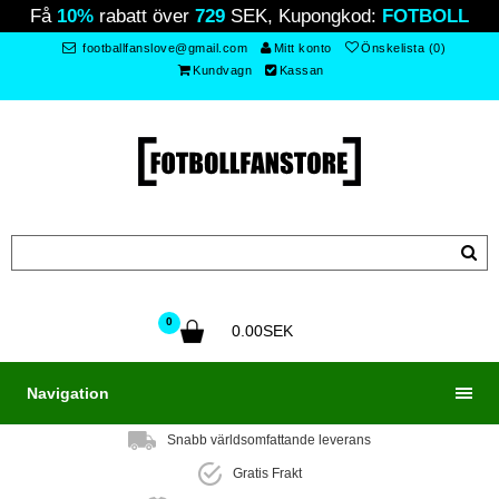
Få
10%
rabatt över
729
SEK, Kupongkod:
FOTBOLL
footballfanslove@gmail.com
Mitt konto
Önskelista (0)
Kundvagn
Kassan
0
0.00SEK
Navigation
Snabb världsomfattande leverans
Gratis Frakt