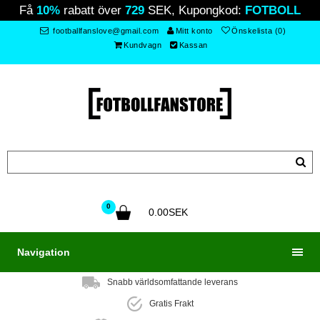
Få
10%
rabatt över
729
SEK, Kupongkod:
FOTBOLL
footballfanslove@gmail.com
Mitt konto
Önskelista (0)
Kundvagn
Kassan
0
0.00SEK
Navigation
Snabb världsomfattande leverans
Gratis Frakt