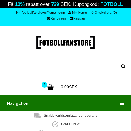
Få
10%
rabatt över
729
SEK, Kupongkod:
FOTBOLL
footballfanslove@gmail.com
Mitt konto
Önskelista (0)
Kundvagn
Kassan
0
0.00SEK
Navigation
Snabb världsomfattande leverans
Gratis Frakt