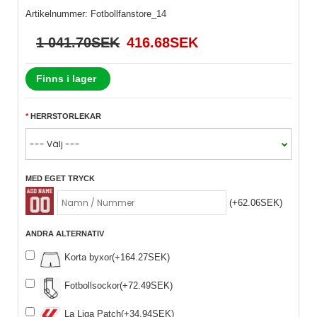
Artikelnummer:
Fotbollfanstore_14
1 041.70SEK
416.68SEK
Finns i lager
HERRSTORLEKAR
MED EGET TRYCK
(+62.06SEK)
ANDRA ALTERNATIV
Korta byxor(+164.27SEK)
Fotbollsockor(+72.49SEK)
La Liga Patch(+34.94SEK)