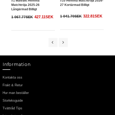
#1 Målvakt Hemma
#10 Hemma Matchtröja 2026-
2025
Matchtröja 2025-26
27 Kortärmad Billigt
Långärmad Billigt
322.81SEK
1 041.70SEK
1 0
427.11SEK
1 067.77SEK
Information
Kontakta oss
Frakt & Retur
Hur man beställer
Storleksguide
Tvättråd Tips