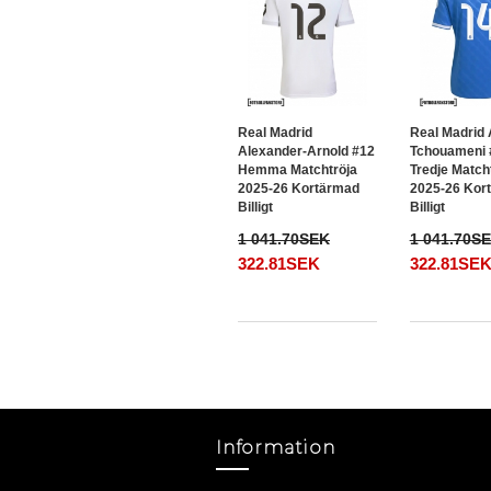
Real Madrid
Real Madrid 
Alexander-Arnold #12
Tchouameni 
Hemma Matchtröja
Tredje Match
2025-26 Kortärmad
2025-26 Kor
Billigt
Billigt
1 041.70SEK
1 041.70S
322.81SEK
322.81SE
Information