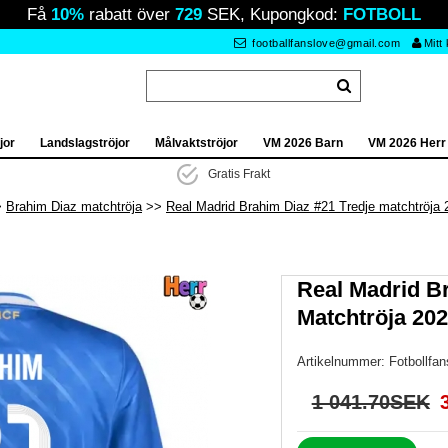
Få
10%
rabatt över
729
SEK, Kupongkod:
FOTBOLL
footballfanslove@gmail.com
Mitt
jor
Landslagströjor
Målvaktströjor
VM 2026 Barn
VM 2026 Herr
Gratis Frakt
Brahim Diaz matchtröja
Real Madrid Brahim Diaz #21 Tredje matchtröja 2
Real Madrid B
Matchtröja 202
Artikelnummer:
Fotbollfa
1 041.70SEK