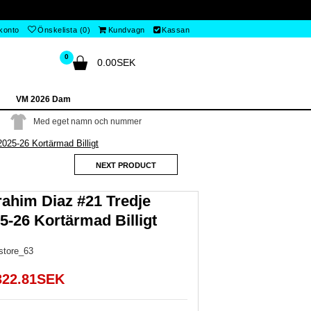
 konto
Önskelista (0)
Kundvagn
Kassan
0
0.00SEK
VM 2026 Dam
Med eget namn och nummer
025-26 Kortärmad Billigt
NEXT PRODUCT
rahim Diaz #21 Tredje
5-26 Kortärmad Billigt
nstore_63
322.81SEK