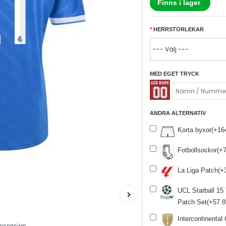
Finns i lager
HERRSTORLEKAR
MED EGET TRYCK
ANDRA ALTERNATIV
Korta byxor(+1
Fotbollsockor(+
La Liga Patch(
UCL Starball 15
Patch Set(+57.
Intercontinenta
recension