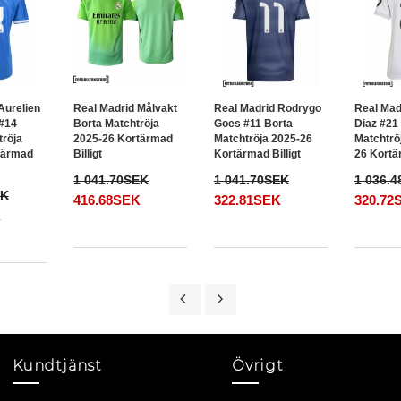
Aurelien
Real Madrid Målvakt
Real Madrid Rodrygo
Real Mad
#14
Borta Matchtröja
Goes #11 Borta
Diaz #2
tröja
2025-26 Kortärmad
Matchtröja 2025-26
Matchtrö
tärmad
Billigt
Kortärmad Billigt
26 Kortär
1 041.70SEK
1 041.70SEK
1 036.
EK
416.68SEK
322.81SEK
320.72
K
Kundtjänst
Övrigt