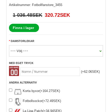
Artikelnummer:
Fotbollfanstore_3455
1 036.48SEK
320.72SEK
Finns i lager
DAMSTORLEKAR
MED EGET TRYCK
(+62.06SEK)
ANDRA ALTERNATIV
Korta byxor(+164.27SEK)
Fotbollsockor(+72.49SEK)
La Liga Patch(+34.94SEK)