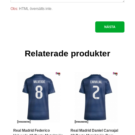
Obs:
HTML översätts inte.
NÄSTA
Relaterade produkter
Real Madrid Federico
Real Madrid Daniel Carvajal
Maro