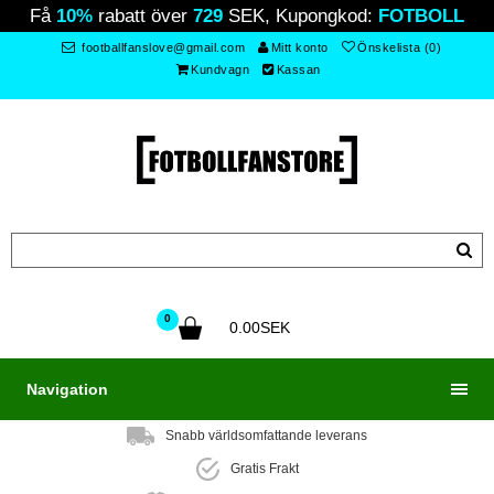
Få
10%
rabatt över
729
SEK, Kupongkod:
FOTBOLL
footballfanslove@gmail.com
Mitt konto
Önskelista (0)
Kundvagn
Kassan
0
0.00SEK
Navigation
Snabb världsomfattande leverans
Gratis Frakt