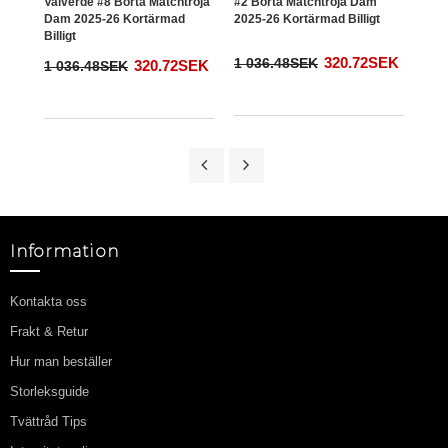
Valverde #8 Borta Matchtröja
#2 Borta Matchtröja Dam
Bort
Dam 2025-26 Kortärmad
2025-26 Kortärmad Billigt
Kort
Billigt
320.72SEK
1 036.48SEK
997
320.72SEK
1 036.48SEK
Information
Kontakta oss
Frakt & Retur
Hur man beställer
Storleksguide
Tvättråd Tips