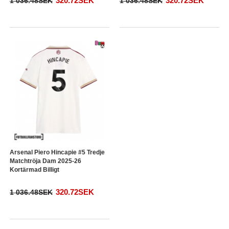
320.72SEK
320.72SEK
1 036.48SEK
1 036.48SEK
Arsenal Piero Hincapie #5 Tredje
Matchtröja Dam 2025-26
Kortärmad Billigt
320.72SEK
1 036.48SEK