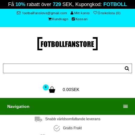
Få
10%
rabatt över
729
SEK, Kupongkod:
FOTBOLL
footballfanslove@gmail.com
Mitt konto
Önskelista (0)
Kundvagn
Kassan
0
0.00SEK
Navigation
Snabb världsomfattande leverans
Gratis Frakt