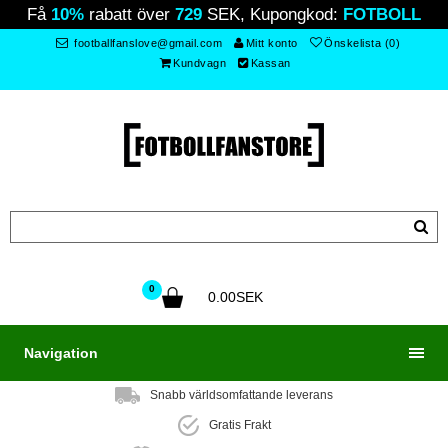
Få
10%
rabatt över
729
SEK, Kupongkod:
FOTBOLL
footballfanslove@gmail.com
Mitt konto
Önskelista (0)
Kundvagn
Kassan
0
0.00SEK
Navigation
Snabb världsomfattande leverans
Gratis Frakt