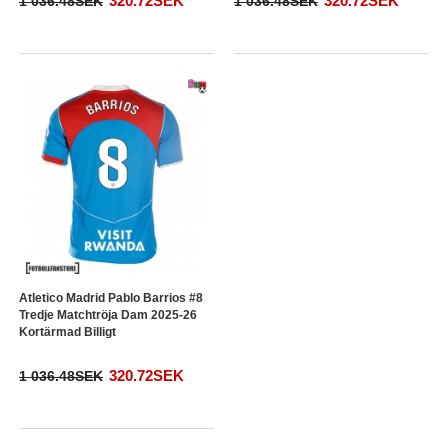
320.72SEK
320.72SEK
1 036.48SEK
1 036.48SEK
Atletico Madrid Pablo Barrios #8
Tredje Matchtröja Dam 2025-26
Kortärmad Billigt
320.72SEK
1 036.48SEK