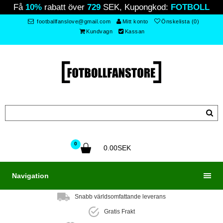
Få
10%
rabatt över
729
SEK, Kupongkod:
FOTBOLL
footballfanslove@gmail.com
Mitt konto
Önskelista (0)
Kundvagn
Kassan
0
0.00SEK
Navigation
Snabb världsomfattande leverans
Gratis Frakt