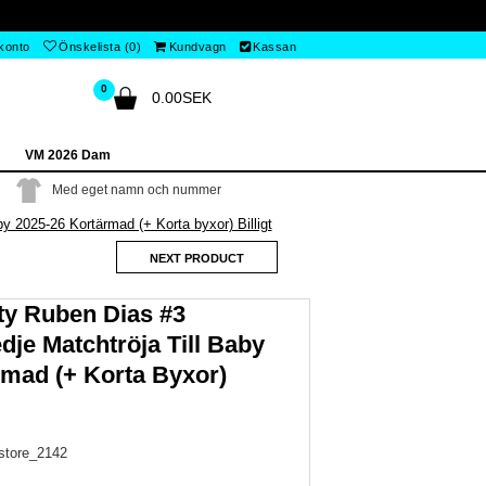
 konto
Önskelista (0)
Kundvagn
Kassan
0
0.00SEK
VM 2026 Dam
Med eget namn och nummer
y 2025-26 Kortärmad (+ Korta byxor) Billigt
NEXT PRODUCT
ty Ruben Dias #3
dje Matchtröja Till Baby
rmad (+ Korta Byxor)
nstore_2142