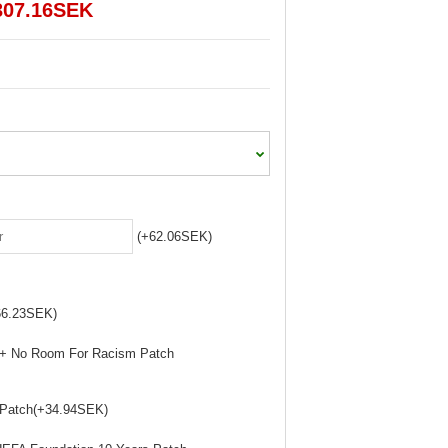
307.16SEK
(+62.06SEK)
66.23SEK)
 + No Room For Racism Patch
 Patch(+34.94SEK)