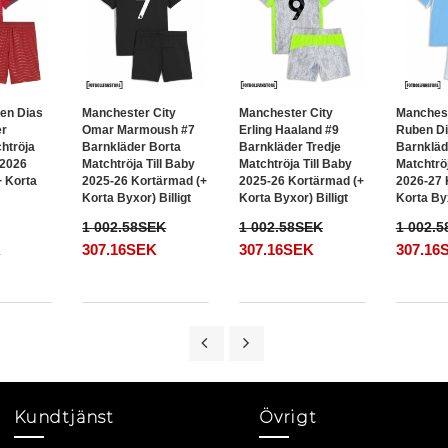
en Dias
Manchester City
Manchester City
Manchest
er
Omar Marmoush #7
Erling Haaland #9
Ruben Di
htröja
Barnkläder Borta
Barnkläder Tredje
Barnklä
 2026
Matchtröja Till Baby
Matchtröja Till Baby
Matchtröj
 Korta
2025-26 Kortärmad (+
2025-26 Kortärmad (+
2026-27 
Korta Byxor) Billigt
Korta Byxor) Billigt
Korta Byx
1 002.58SEK
1 002.58SEK
1 002.
K
307.16SEK
307.16SEK
307.16
Kundtjänst
Övrigt