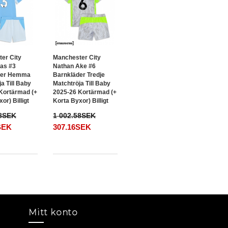
er City
Manchester City
as #3
Nathan Ake #6
der Hemma
Barnkläder Tredje
a Till Baby
Matchtröja Till Baby
Kortärmad (+
2025-26 Kortärmad (+
or) Billigt
Korta Byxor) Billigt
58SEK
1 002.58SEK
SEK
307.16SEK
Mitt konto