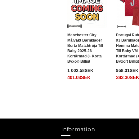
Manchester City
Portugal Rub
Målvakt Barnkläder
#3 Barnkläd
Borta Matchtröja Till
Hemma Matc
Baby 2025-26
Till Baby VM
Kortärmad (+ Korta
Kortärmad (+
Byxor) Billigt
Byxor) Billigt
1 002.58SEK
958.31SEK
401.03SEK
383.30SE
Information