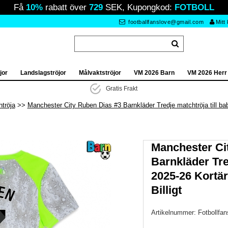
Få
10%
rabatt över
729
SEK, Kupongkod:
FOTBOLL
footballfanslove@gmail.com
Mitt
jor
Landslagströjor
Målvaktströjor
VM 2026 Barn
VM 2026 Herr
Gratis Frakt
tröja
Manchester City Ruben Dias #3 Barnkläder Tredje matchtröja till bab
Manchester Ci
Barnkläder Tre
2025-26 Kortä
Billigt
Artikelnummer:
Fotbollfa