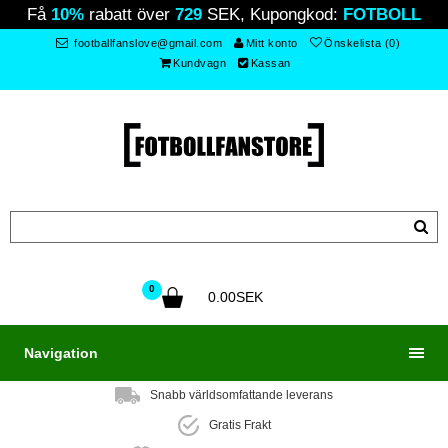
Få
10%
rabatt över
729
SEK, Kupongkod:
FOTBOLL
footballfanslove@gmail.com
Mitt konto
Önskelista (0)
Kundvagn
Kassan
0
0.00SEK
Navigation
Snabb världsomfattande leverans
Gratis Frakt