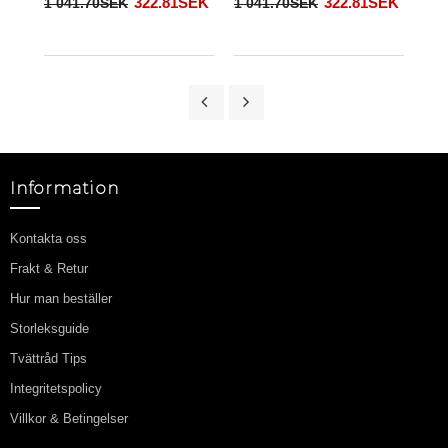
322.81SEK
322.81SEK
1 041.70SEK
1 041.70SEK
1 0
Information
Kontakta oss
Frakt & Retur
Hur man beställer
Storleksguide
Tvättråd Tips
Integritetspolicy
Villkor & Betingelser