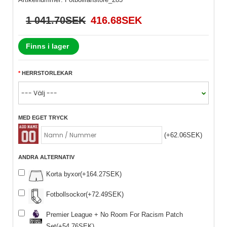
1 041.70SEK
416.68SEK
Finns i lager
HERRSTORLEKAR
MED EGET TRYCK
(+62.06SEK)
ANDRA ALTERNATIV
Korta byxor(+164.27SEK)
Fotbollsockor(+72.49SEK)
Premier League + No Room For Racism Patch
Set(+54.76SEK)